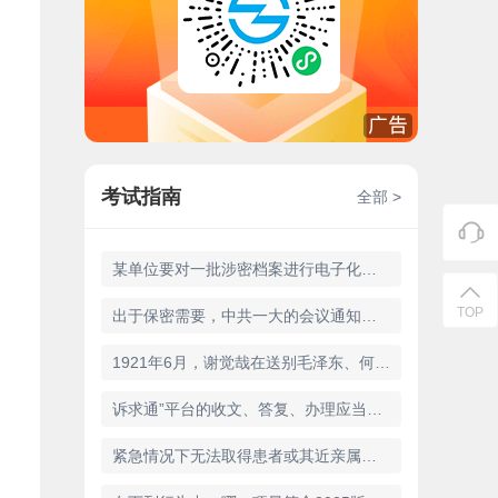
考试指南
全部 >
某单位要对一批涉密档案进行电子化，除了本单位自行组织开展外，如果需要委托其他单位开展，应当选择具有相应等级的国家秘密载体印制资质单位，且业务种类为（）。
TOP
出于保密需要，中共一大的会议通知采用（）形式发出，其中包含大量隐语。
1921年6月，谢觉哉在送别毛泽东、何叔衡赴上海参加中共一大后，于日记中写道：“午后六时叔衡往上海，偕行者润之，赴全国（）之招。”为了保密，谢觉哉用（）代替了“共产主义者”这一敏感词汇。
诉求通”平台的收文、答复、办理应当满足以下办理时限(
紧急情况下无法取得患者或其近亲属意见时，医疗机构应当如何处理?