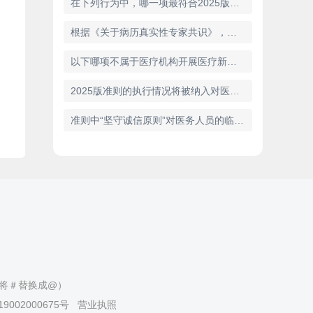
在下列行为中，哪一项最符合2025版准则中“践行廉洁自律”的要求?
根据《关于病历真实性专家共识》，下列哪项属于病历资料?
以下哪项不属于医疗机构开展医疗新技术的职责?
2025版准则的执行情况将被纳入对医务人员的考核，如果一位医师严重违反了该准则，最可能导致以下哪种后果?
准则中“坚守诚信原则”对医务人员的临床工作提出了明确要求，以下哪一项是该原则的直接体现?
（请将＃替换成@）
9002000675号
营业执照